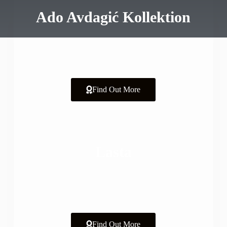
Ado Avdagić Kollektion
Find Out More
Lasta
Find Out More