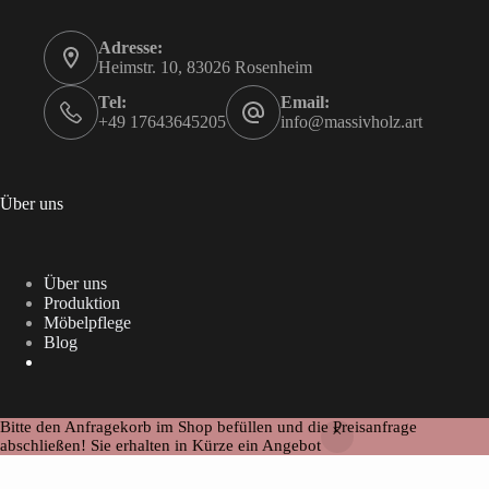
Adresse:
Heimstr. 10, 83026 Rosenheim
Tel:
Email:
+49 17643645205
info@massivholz.art
Über uns
Über uns
Produktion
Möbelpflege
Blog
Bitte den Anfragekorb im Shop befüllen und die Preisanfrage
Copyright ©Massivholz
abschließen! Sie erhalten in Kürze ein Angebot
Alle Preise inkl. der gesetzlichen MwSt.