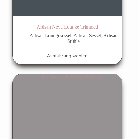
Artisan Neva Lounge Trimmed
Artisan Loungesessel
,
Artisan Sessel
,
Artisan
Stühle
Dieses
Ausführung wählen
Produkt
weist
mehrere
Varianten
auf.
Die
Optionen
können
auf
der
Produktseite
gewählt
werden