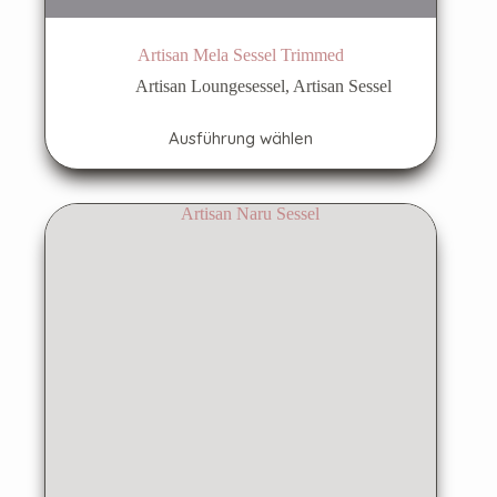
Artisan Mela Sessel Trimmed
Artisan Loungesessel
,
Artisan Sessel
Dieses
Ausführung wählen
Produkt
weist
mehrere
Varianten
auf.
Die
Optionen
können
auf
der
Produktseite
gewählt
werden