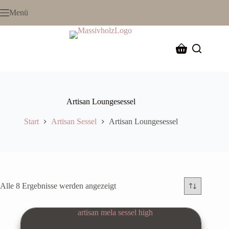
Zum
Menü
Inhalt
springen
Warenkorb
Artisan Loungesessel
Start
Artisan Sessel
Artisan Loungesessel
Alle 8 Ergebnisse werden angezeigt