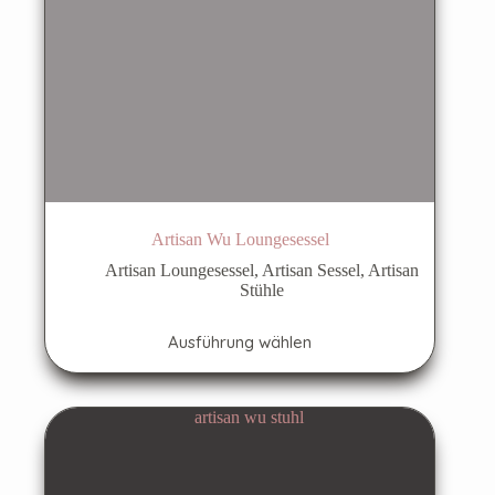
Artisan Wu Loungesessel
Artisan Loungesessel
,
Artisan Sessel
,
Artisan
Stühle
Dieses
Ausführung wählen
Produkt
weist
mehrere
Varianten
auf.
Die
Optionen
können