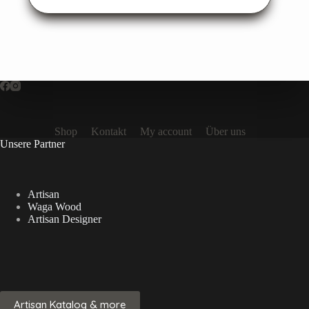
weist
mehrere
Varianten
auf.
Die
Optionen
können
auf
der
Produktseite
Shop
Kontakt
My account
Über uns
gewählt
Unsere Partner
werden
Artisan
Waga Wood
Artisan Designer
Artisan Katalog & more