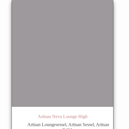
Die
Optionen
können
auf
der
Produktseite
gewählt
werden
Artisan Neva Lounge High
Artisan Loungesessel
,
Artisan Sessel
,
Artisan