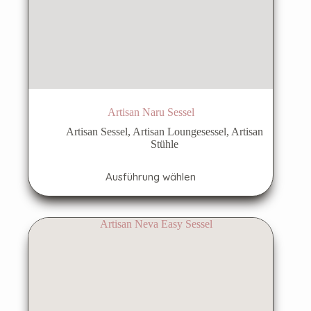
Artisan Naru Sessel
Artisan Sessel
,
Artisan Loungesessel
,
Artisan
Stühle
Dieses
Ausführung wählen
Produkt
weist
mehrere
Varianten
auf.
Die
Optionen
können
auf
der
Produktseite