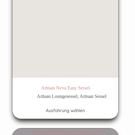
gewählt
werden
Artisan Neva Easy Sessel
Artisan Loungesessel
,
Artisan Sessel
Dieses
Ausführung wählen
Produkt
weist
mehrere
Varianten
auf.