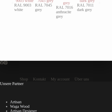
RAL 9003
RAL 7045
RAL 7011
RAL 7016
RAL 60
white
grey
dark grey
anthracite
turquois
grey
Shop
Kontakt
My account
Über uns
Unsere Partner
Artisan
Waga Wood
Artisan Designer