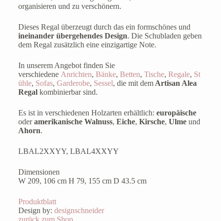
organisieren und zu verschönern.
Dieses Regal überzeugt durch das ein formschönes und
ineinander übergehendes Design
. Die Schubladen geben
dem Regal zusätzlich eine einzigartige Note.
In unserem Angebot finden Sie
verschiedene
Anrichten
,
Bänke
,
Betten
,
Tische
,
Regale
,
St
ühle
,
Sofas
,
Garderobe
,
Sessel
, die mit dem
Artisan Alea
Regal
kombinierbar sind.
Es ist in verschiedenen Holzarten erhältlich:
europäische
oder
amerikanische
Walnuss
,
Eiche
,
Kirsche
,
Ulme
und
Ahorn
.
LBAL2XXYY, LBAL4XXYY
Dimensionen
W 209, 106 cm H 79, 155 cm D 43.5 cm
Produktblatt
Design by:
designschneider
zurück zum Shop