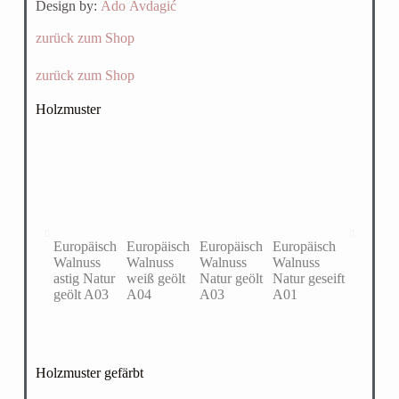
Design by:
Ado Avdagić
zurück zum Shop
zurück zum Shop
Holzmuster
Europäisch
Europäisch
Europäisch
Europäisch
Eiche ast
Walnuss
Walnuss
Walnuss
Walnuss
Natur geö
astig Natur
weiß geölt
Natur geölt
Natur geseift
A03
geölt A03
A04
A03
A01
Holzmuster gefärbt