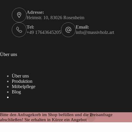
Adresse:
Heimstr. 10, 83026 Rosenheim
Tel:
Email:
+49 17643645205
info@massivholz.art
Über uns
Über uns
Produktion
Möbelpflege
Blog
Bitte den Anfragekorb im Shop befüllen und die Preisanfrage
Copyright ©Massivholz
abschließen! Sie erhalten in Kürze ein Angebot
Alle Preise inkl. der gesetzlichen MwSt.