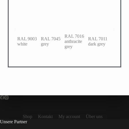
RAL 7016
RAL 9003
RAL 7045
RAL 7011
RAL 603
anthracite
white
grey
dark grey
turquoise
grey
Shop
Kontakt
My account
Über uns
Unsere Partner