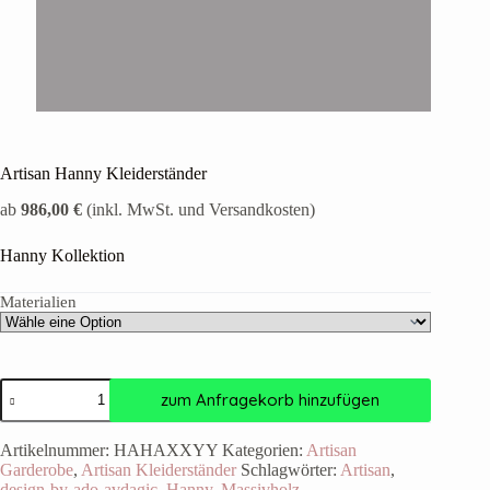
Artisan Hanny Kleiderständer
ab
986,00 €
(inkl. MwSt. und Versandkosten)
Hanny Kollektion
Materialien
zum Anfragekorb hinzufügen
Artikelnummer:
HAHAXXYY
Kategorien:
Artisan
Garderobe
,
Artisan Kleiderständer
Schlagwörter:
Artisan
,
design-by-ado-avdagic
,
Hanny
,
Massivholz