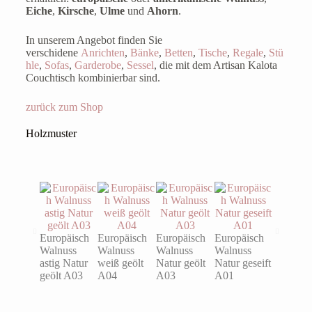
Eiche
,
Kirsche
,
Ulme
und
Ahorn
.
In unserem Angebot finden Sie
verschidene
Anrichten
,
Bänke
,
Betten
,
Tische
,
Regale
,
Stü
hle
,
Sofas
,
Garderobe
,
Sessel
, die mit dem Artisan Kalota
Couchtisch kombinierbar sind.
zurück zum Shop
Holzmuster
Europäisch
Europäisch
Europäisch
Europäisch
Eiche ast
Walnuss
Walnuss
Walnuss
Walnuss
Natur ge
astig Natur
weiß geölt
Natur geölt
Natur geseift
A03
geölt A03
A04
A03
A01