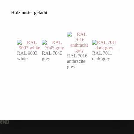
Holzmuster gefärbt
RAL 9003
RAL 7045
RAL 7011
RAL 7016
RAL 60
white
grey
dark grey
anthracite
turquois
grey