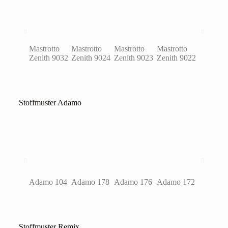
Mastrotto
Mastrotto
Mastrotto
Mastrotto
Mastrott
Zenith 9032
Zenith 9024
Zenith 9023
Zenith 9022
Zenith 9
Stoffmuster Adamo
Adamo 104
Adamo 178
Adamo 176
Adamo 172
Adamo 
Stoffmuster Remix