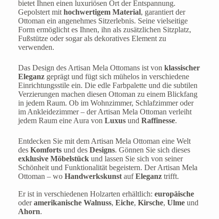
bietet Ihnen einen luxuriösen Ort der Entspannung.
Gepolstert mit
hochwertigem Material
, garantiert der
Ottoman ein angenehmes Sitzerlebnis. Seine vielseitige
Form ermöglicht es Ihnen, ihn als zusätzlichen Sitzplatz,
Fußstütze oder sogar als dekoratives Element zu
verwenden.
Das Design des Artisan Mela Ottomans ist von
klassischer
Eleganz
geprägt und fügt sich mühelos in verschiedene
Einrichtungsstile ein. Die edle Farbpalette und die subtilen
Verzierungen machen diesen Ottoman zu einem Blickfang
in jedem Raum. Ob im Wohnzimmer, Schlafzimmer oder
im Ankleidezimmer – der Artisan Mela Ottoman verleiht
jedem Raum eine Aura von
Luxus
und
Raffinesse
.
Entdecken Sie mit dem Artisan Mela Ottoman eine Welt
des
Komforts
und des
Designs
. Gönnen Sie sich dieses
exklusive Möbelstück
und lassen Sie sich von seiner
Schönheit und Funktionalität begeistern. Der Artisan Mela
Ottoman – wo
Handwerkskunst
auf
Eleganz
trifft.
Er ist in verschiedenen Holzarten erhältlich:
europäische
oder
amerikanische Walnuss
,
Eiche
,
Kirsche
,
Ulme
und
Ahorn
.