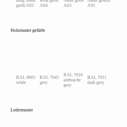
astig Natur
weiß geölt
Natur geölt
Natur geseift
A03
geölt A03
A04
A03
A01
Holzmuster gefärbt
RAL 7016
RAL 9003
RAL 7045
RAL 7011
RAL 60
anthracite
white
grey
dark grey
turquois
grey
Ledermuster