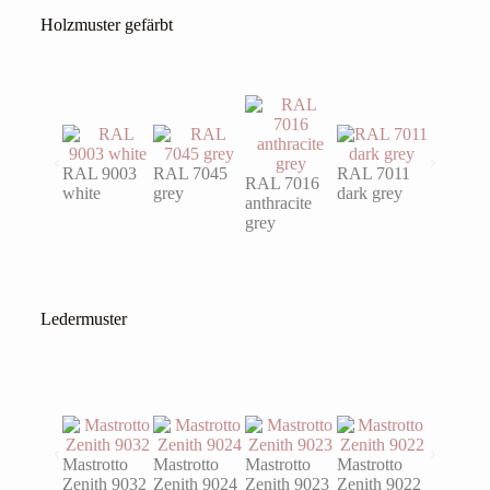
Holzmuster gefärbt
RAL 9003
RAL 7045
RAL 7011
RAL 7016
RAL 60
white
grey
dark grey
anthracite
turquois
grey
Ledermuster
Mastrotto
Mastrotto
Mastrotto
Mastrotto
Mastrott
Zenith 9032
Zenith 9024
Zenith 9023
Zenith 9022
Zenith 9