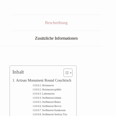
Beschreibung
Zusätzliche Informationen
Inhalt
Artisan Monument Round Couchtisch
Holzmuster
Holzmuster gefärbt
Ledermuster
Stoffmuster Adamo
Stoffmuster Remix
Stoffmuster Revive
Stoffmuster Karakorum
Stoffmuster Steelcut Trio