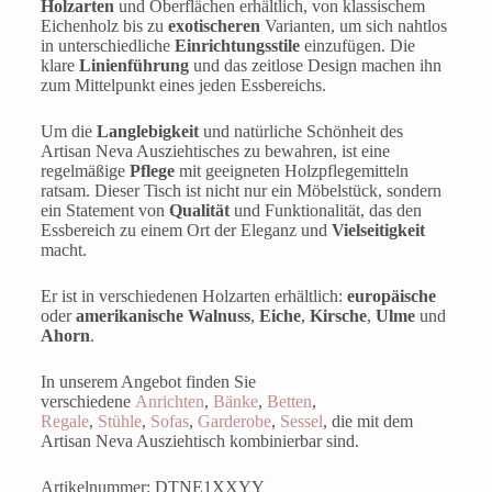
Holzarten
und Oberflächen erhältlich, von klassischem
Eichenholz bis zu
exotischeren
Varianten, um sich nahtlos
in unterschiedliche
Einrichtungsstile
einzufügen. Die
klare
Linienführung
und das zeitlose Design machen ihn
zum Mittelpunkt eines jeden Essbereichs.
Um die
Langlebigkeit
und natürliche Schönheit des
Artisan Neva Ausziehtisches zu bewahren, ist eine
regelmäßige
Pflege
mit geeigneten Holzpflegemitteln
ratsam. Dieser Tisch ist nicht nur ein Möbelstück, sondern
ein Statement von
Qualität
und Funktionalität, das den
Essbereich zu einem Ort der Eleganz und
Vielseitigkeit
macht.
Er ist in verschiedenen Holzarten erhältlich:
europäische
oder
amerikanische Walnuss
,
Eiche
,
Kirsche
,
Ulme
und
Ahorn
.
In unserem Angebot finden Sie
verschiedene
Anrichten
,
Bänke
,
Betten
,
Regale
,
Stühle
,
Sofas
,
Garderobe
,
Sessel
, die mit dem
Artisan Neva Ausziehtisch kombinierbar sind.
Artikelnummer: DTNE1XXYY