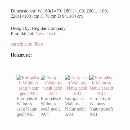
Dimensionen: W 160(1×70) 180(1×100) 200(1×100)
220(1×100) cm H 76 cm D 94, 104 cm
Design by: Regular Company
Produktblatt:
Neva Tisch
zurück zum Shop
Holzmuster
Europäisch
Europäisch
Europäisch
Europäisch
Eiche ast
Walnuss
Walnuss
Walnuss
Walnuss
Natur ge
astig Natur
weiß geölt
Natur geölt
Natur geseift
A03
geölt A03
A04
A03
A01