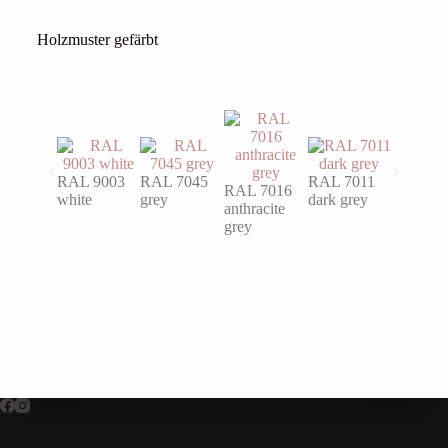
Holzmuster gefärbt
RAL 9003
RAL 7045
RAL 7011
RAL 7016
RAL 60
white
grey
dark grey
anthracite
turquois
grey