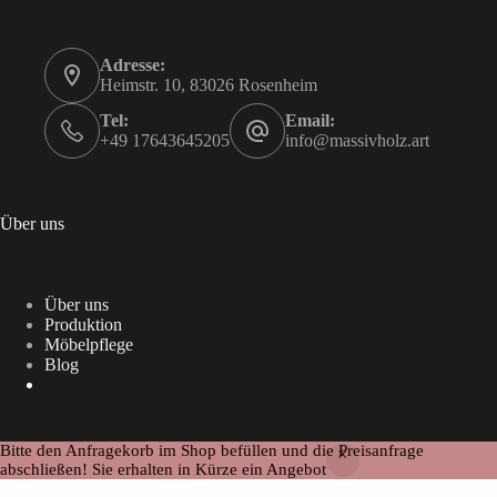
Adresse:
Heimstr. 10, 83026 Rosenheim
Tel:
Email:
+49 17643645205
info@massivholz.art
Über uns
Über uns
Produktion
Möbelpflege
Blog
Bitte den Anfragekorb im Shop befüllen und die Preisanfrage
Copyright ©Massivholz
abschließen! Sie erhalten in Kürze ein Angebot
Alle Preise inkl. der gesetzlichen MwSt.