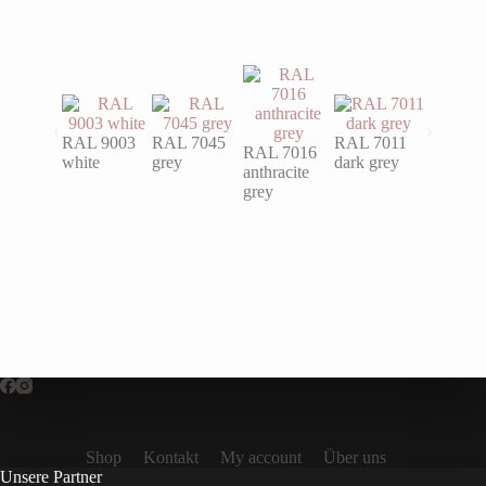
RAL 9003
RAL 7045
RAL 7011
RAL 7016
RAL 60
white
grey
dark grey
anthracite
turquois
grey
Shop
Kontakt
My account
Über uns
Unsere Partner